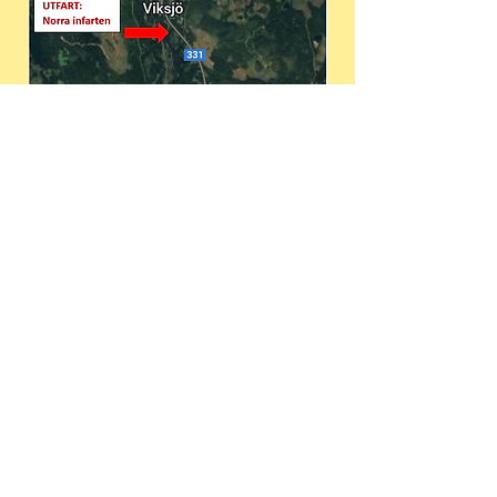
Arrangör:
Västanåfallet natur och kulturcentrum
BESÖK GÄRNA VÅR FACEBOOK
OCH INSTAGRAM