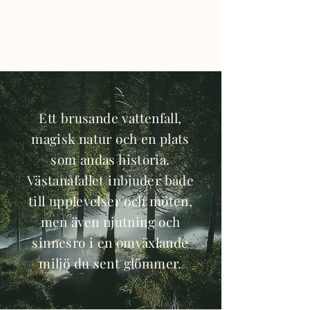
VÄSTANÅFALLET NATUR &
KULTURCENTRUM
Ett brusande vattenfall,
magisk natur och en plats
som andas historia.
Västanåfallet inbjuder både
till upplevelser och möten,
men även njutning och
sinnesro i en omväxlande
miljö du sent glömmer.